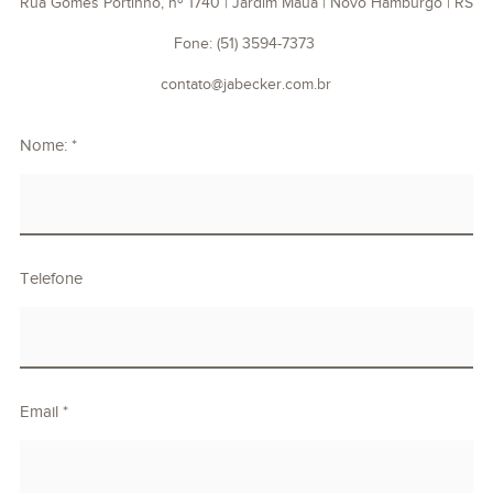
Rua Gomes Portinho, nº 1740 | Jardim Mauá | Novo Hamburgo | RS
Fone: (51) 3594-7373
contato@jabecker.com.br
Nome: *
Telefone
Email *